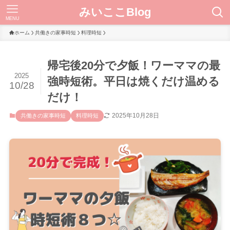
みいここBlog
MENU
ホーム
共働きの家事時短
料理時短
帰宅後20分で夕飯！ワーママの最
2025
強時短術。平日は焼くだけ温める
10/28
だけ！
2025年10月28日
共働きの家事時短
料理時短