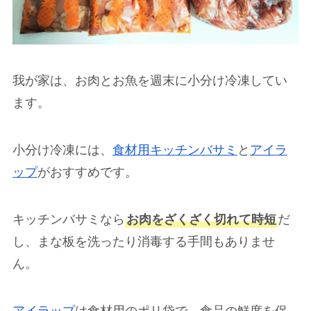
我が家は、お肉とお魚を週末に小分け冷凍してい
ます。
小分け冷凍には、
食材用キッチンバサミ
と
アイラ
ップ
がおすすめです。
キッチンバサミなら
お肉をざくざく切れて時短
だ
し、まな板を洗ったり消毒する手間もありませ
ん。
アイラップ
は食材用のポリ袋で、食品の鮮度を保