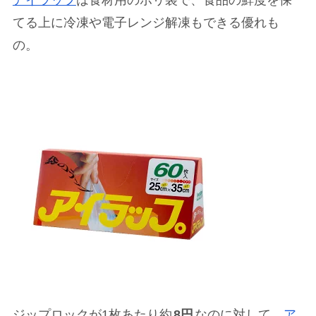
てる上に冷凍や電子レンジ解凍もできる優れも
の。
ジップロックが1枚あたり約
8円
なのに対して、
ア