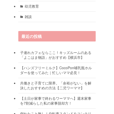
幼児教育
雑談
最近の投稿
子連れカフェならここ！キッズルームのある
「よこはま物語」がおすすめ【横浜市】
【ハンズフリーミルク】CocoPon哺乳瓶ホル
ダーを使ってみた｜忙しいママ必見！
共働きと子育てに限界。「余裕がない」を解
決したおすすめの方法【二児ワーママ】
【土日が家事で終わるワーママへ】週末家事
を7割減らした私の家事脱却方！
倒れたこと無し！自転車スタンドをコンクリ