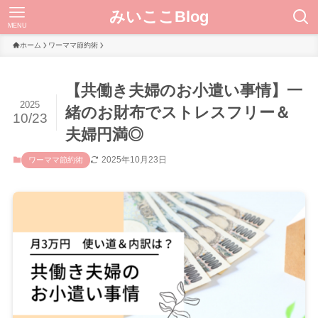
みいここBlog
MENU
ホーム
ワーママ節約術
【共働き夫婦のお小遣い事情】一
2025
緒のお財布でストレスフリー＆
10/23
夫婦円満◎
2025年10月23日
ワーママ節約術