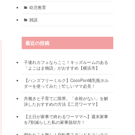
幼児教育
雑談
最近の投稿
子連れカフェならここ！キッズルームのある
「よこはま物語」がおすすめ【横浜市】
【ハンズフリーミルク】CocoPon哺乳瓶ホル
ダーを使ってみた｜忙しいママ必見！
共働きと子育てに限界。「余裕がない」を解
決したおすすめの方法【二児ワーママ】
【土日が家事で終わるワーママへ】週末家事
を7割減らした私の家事脱却方！
倒れたこと無し！自転車スタンドをコンクリ