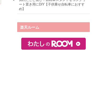
ート置き用にDIY【子供乗せ自転車におすす
め】
楽天ルーム