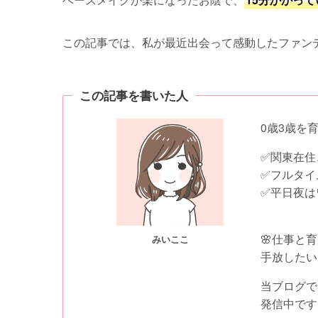
この記事では、私が最近出会って感動したファン
この記事を書いた人
0歳3歳を
✅関東在住
✅フルタイ
✅平日夜は
🌸仕事と
みいここ
手放したい
当ブログで
発信中です