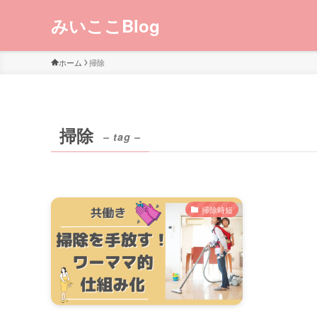
みいここBlog
ホーム
掃除
掃除
– tag –
掃除時短