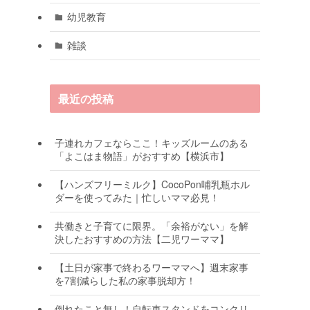
幼児教育
雑談
最近の投稿
子連れカフェならここ！キッズルームのある
「よこはま物語」がおすすめ【横浜市】
【ハンズフリーミルク】CocoPon哺乳瓶ホル
ダーを使ってみた｜忙しいママ必見！
共働きと子育てに限界。「余裕がない」を解
決したおすすめの方法【二児ワーママ】
【土日が家事で終わるワーママへ】週末家事
を7割減らした私の家事脱却方！
倒れたこと無し！自転車スタンドをコンクリ