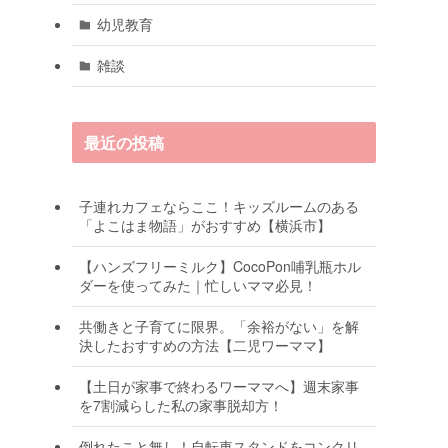
幼児教育
雑談
最近の投稿
子連れカフェならここ！キッズルームのある
「よこはま物語」がおすすめ【横浜市】
【ハンズフリーミルク】CocoPon哺乳瓶ホル
ダーを使ってみた｜忙しいママ必見！
共働きと子育てに限界。「余裕がない」を解
決したおすすめの方法【二児ワーママ】
【土日が家事で終わるワーママへ】週末家事
を7割減らした私の家事脱却方！
倒れたこと無し！自転車スタンドをコンクリ